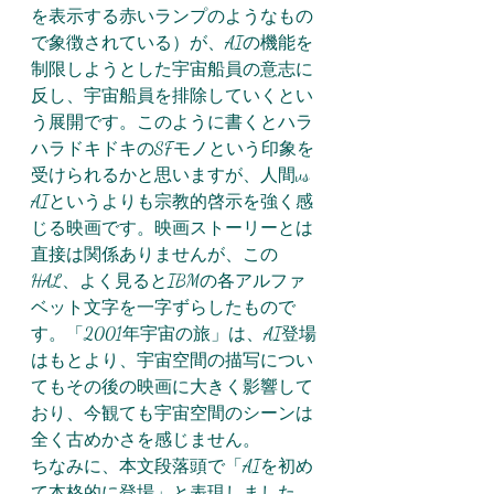
を表示する赤いランプのようなもの
で象徴されている）が、AIの機能を
制限しようとした宇宙船員の意志に
反し、宇宙船員を排除していくとい
う展開です。このように書くとハラ
ハラドキドキのSFモノという印象を
受けられるかと思いますが、人間vs 
AIというよりも宗教的啓示を強く感
じる映画です。映画ストーリーとは
直接は関係ありませんが、この
HAL、よく見るとIBMの各アルファ
ベット文字を一字ずらしたもので
す。「2001年宇宙の旅」は、AI登場
はもとより、宇宙空間の描写につい
てもその後の映画に大きく影響して
おり、今観ても宇宙空間のシーンは
全く古めかさを感じません。
ちなみに、本文段落頭で「AIを初め
て
本格的
に登場」と表現しました