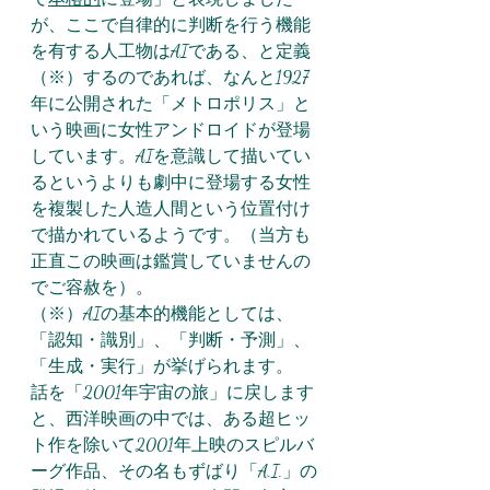
が、ここで自律的に判断を行う機能
を有する人工物はAIである、と定義
（※）するのであれば、なんと1927
年に公開された「メトロポリス」と
いう映画に女性アンドロイドが登場
しています。AIを意識して描いてい
るというよりも劇中に登場する女性
を複製した人造人間という位置付け
で描かれているようです。（当方も
正直この映画は鑑賞していませんの
でご容赦を）。
（※）AIの基本的機能としては、
「認知・識別」、「判断・予測」、
「生成・実行」が挙げられます。
話を「2001年宇宙の旅」に戻します
と、西洋映画の中では、ある超ヒッ
ト作を除いて2001年上映のスピルバ
ーグ作品、その名もずばり「A.I.」の